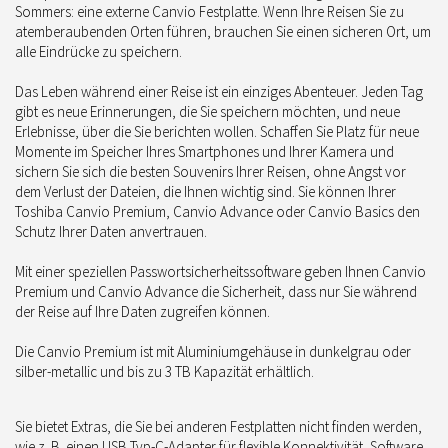
Sommers: eine externe Canvio Festplatte. Wenn Ihre Reisen Sie zu
atemberaubenden Orten führen, brauchen Sie einen sicheren Ort, um
alle Eindrücke zu speichern.
Das Leben während einer Reise ist ein einziges Abenteuer. Jeden Tag
gibt es neue Erinnerungen, die Sie speichern möchten, und neue
Erlebnisse, über die Sie berichten wollen. Schaffen Sie Platz für neue
Momente im Speicher Ihres Smartphones und Ihrer Kamera und
sichern Sie sich die besten Souvenirs Ihrer Reisen, ohne Angst vor
dem Verlust der Dateien, die Ihnen wichtig sind. Sie können Ihrer
Toshiba Canvio Premium, Canvio Advance oder Canvio Basics den
Schutz Ihrer Daten anvertrauen.
Mit einer speziellen Passwortsicherheitssoftware geben Ihnen Canvio
Premium und Canvio Advance die Sicherheit, dass nur Sie während
der Reise auf Ihre Daten zugreifen können.
Die Canvio Premium ist mit Aluminiumgehäuse in dunkelgrau oder
silber-metallic und bis zu 3 TB Kapazität erhältlich.
Sie bietet Extras, die Sie bei anderen Festplatten nicht finden werden,
wie z. B. einen USB Typ-C-Adapter für flexible Konnektivität, Software