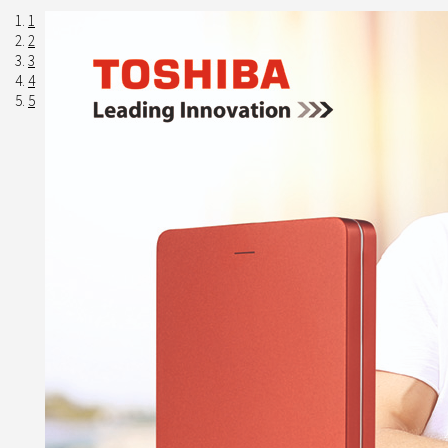
1
2
3
4
5
Previous
Next