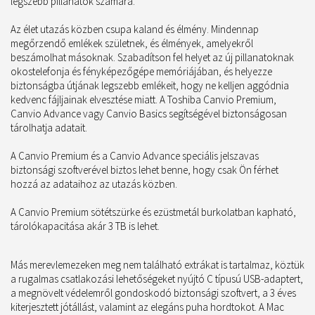
legszebb pillanatok számára.
Az élet utazás közben csupa kaland és élmény. Mindennap
megőrzendő emlékek születnek, és élmények, amelyekről
beszámolhat másoknak. Szabadítson fel helyet az új pillanatoknak
okostelefonja és fényképezőgépe memóriájában, és helyezze
biztonságba útjának legszebb emlékeit, hogy ne kelljen aggódnia
kedvenc fájljainak elvesztése miatt. A Toshiba Canvio Premium,
Canvio Advance vagy Canvio Basics segítségével biztonságosan
tárolhatja adatait.
A Canvio Premium és a Canvio Advance speciális jelszavas
biztonsági szoftverével biztos lehet benne, hogy csak Ön férhet
hozzá az adataihoz az utazás közben.
A Canvio Premium sötétszürke és ezüstmetál burkolatban kapható,
tárolókapacitása akár 3 TB is lehet.
Más merevlemezeken meg nem található extrákat is tartalmaz, köztük
a rugalmas csatlakozási lehetőségeket nyújtó C típusú USB-adaptert,
a megnövelt védelemről gondoskodó biztonsági szoftvert, a 3 éves
kiterjesztett jótállást, valamint az elegáns puha hordtokot. A Mac