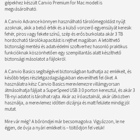
gépekhez készült Canvio Premium for Mac modell is
megvásárolható.
A Canvio Advance könnyen használható tárolómegoldást nyújt
azoknak, akik a belső érték és a külső vonzerő egyensúlyát keresik:
fehér, piros vagy fekete színű, szép és erős burkolata akár 3 TB
hordozható tárolókapacitást is rejthet magában. A letölthető
biztonsági mentési és adatvédelmi szoftverhez hasonló praktikus
funkcióknak köszönhetően egy szempillantás alatt készíthető
biztonsági másolatot a fájlokról.
A Canvio Basics segítségével biztonságban tudhatja az emlékeit, és
később teljes részletgazdagságukban elevenítheti fel őket. A
használatra kész Canvio Basics merevlemezre villámgyorsan
átmásolhatja fájljait a SuperSpeed USB 3.0 porton keresztül, és akár 3
TB-nyi adatot is tárolhat rajta. Akár az íróasztalnál, akár útközben
használja, a merevlemez időtlen dizájnja és matt felülete mindig jól
mutat.
Mire vár még? A bőröndjei már becsomagolva. Vigyázzon, le ne
égjen, de óvja a nyári emlékeit is – töltődjön fel velük!