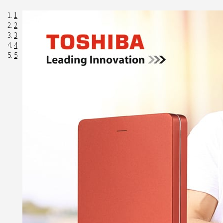
1
2
3
4
5
Previous
Next