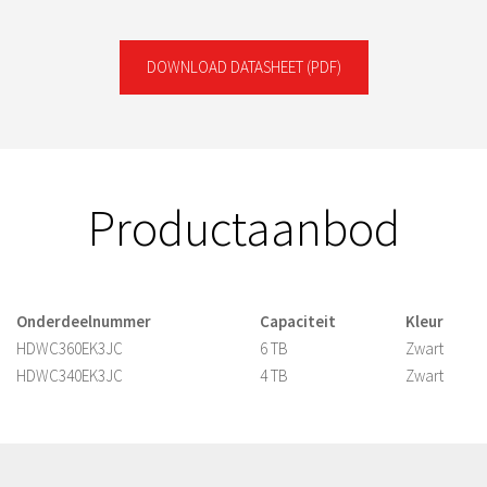
DOWNLOAD DATASHEET
(PDF)
Productaanbod
Onderdeelnummer
Capaciteit
Kleur
HDWC360EK3JC
6 TB
Zwart
HDWC340EK3JC
4 TB
Zwart