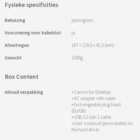
Fysieke specificities
Behuizing
pianoglans
Voorziening voor kabelslot
ja
Afmetingen
167 × 129,5 x 41,5 (mm)
Gewicht
1000g
Box Content
Inhoud verpakking
• Canvio for Desktop
• AC adapter with cable
• Exchangeable plug head
(EU/GB)
• USB 3.2 Gen 1 cable
• User‘s manual (pre-installed on
the hard drive)