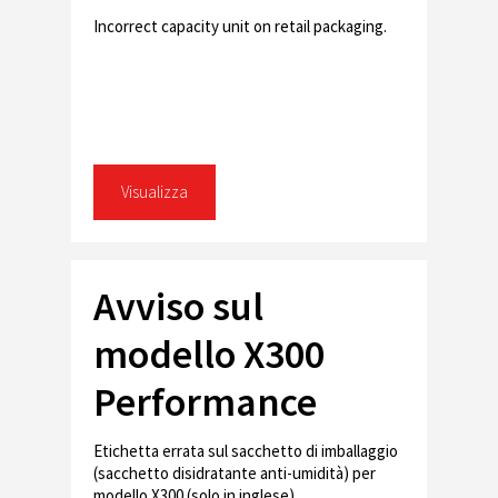
Incorrect capacity unit on retail packaging.
Visualizza
Avviso sul
modello X300
Performance
Hard Drive
Etichetta errata sul sacchetto di imballaggio
(sacchetto disidratante anti-umidità) per
modello X300 (solo in inglese).