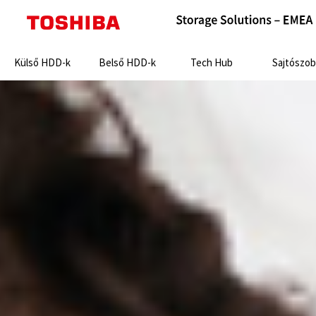
Search:
Külső HDD-k
Belső HDD-k
Tech Hub
Sajtószob