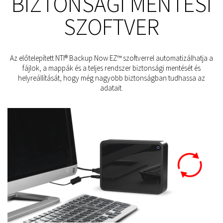
BIZTONSÁGI MENTÉSI
SZOFTVER
Az előtelepített NTI® Backup Now EZ™ szoftverrel automatizálhatja a
fájlok, a mappák és a teljes rendszer biztonsági mentését és
helyreállítását, hogy még nagyobb biztonságban tudhassa az
adatait.