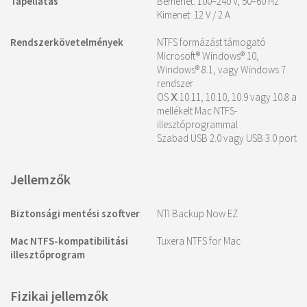
Tápellátás
Bemenet: 100–240 V, 50–60 Hz
Kimenet: 12 V / 2 A
Rendszerkövetelmények
NTFS formázást támogató
Microsoft® Windows® 10,
Windows® 8.1, vagy Windows 7
rendszer
OS Ⅹ 10.11, 10.10, 10.9 vagy 10.8 a
mellékelt Mac NTFS-
illesztőprogrammal
Szabad USB 2.0 vagy USB 3.0 port
Jellemzők
Biztonsági mentési szoftver
NTI Backup Now EZ
Mac NTFS-kompatibilitási
Tuxera NTFS for Mac
illesztőprogram
Fizikai jellemzők