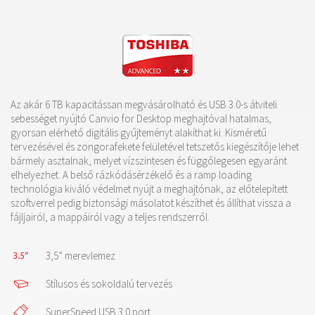
Az akár 6 TB kapacitássan megvásárolható és USB 3.0-s átviteli
sebességet nyújtó Canvio for Desktop meghajtóval hatalmas,
gyorsan elérhető digitális gyűjteményt alakíthat ki. Kisméretű
tervezésével és zongorafekete felületével tetszetős kiegészítője lehet
bármely asztalnak, melyet vízszintesen és függőlegesen egyaránt
elhelyezhet. A belső rázkódásérzékelő és a ramp loading
technológia kiváló védelmet nyújt a meghajtónak, az előtelepített
szoftverrel pedig biztonsági másolatot készíthet és állíthat vissza a
fájljairól, a mappáiról vagy a teljes rendszerről.
3,5” merevlemez
Stílusos és sokoldalú tervezés
SuperSpeed USB 3.0 port