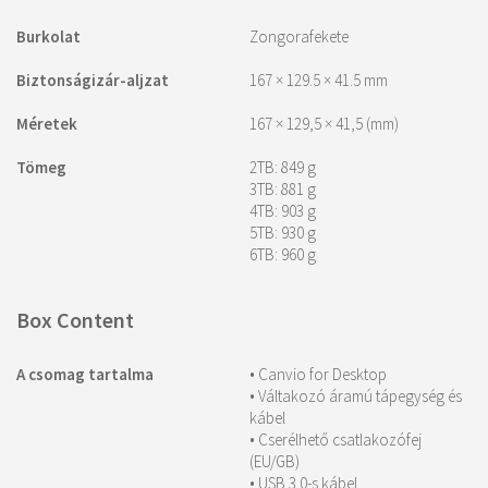
Burkolat
Zongorafekete
Biztonságizár-aljzat
167 × 129.5 × 41.5 mm
Méretek
167 × 129,5 × 41,5 (mm)
Tömeg
2TB: 849 g
3TB: 881 g
4TB: 903 g
5TB: 930 g
6TB: 960 g
Box Content
A csomag tartalma
• Canvio for Desktop
• Váltakozó áramú tápegység és
kábel
• Cserélhető csatlakozófej
(EU/GB)
• USB 3.0-s kábel