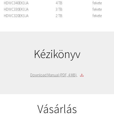
HDWC340EK3JA
4 TB
fekete
HDWC330EK3JA
3 TB
fekete
HDWC320EK3JA
2 TB
fekete
Kézikönyv
Download Manual (PDF, 4 MB)
Vásárlás