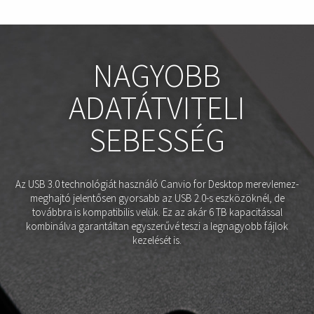
NAGYOBB
ADATÁTVITELI
SEBESSÉG
Az USB 3.0 technológiát használó Canvio for Desktop merevlemez-
meghajtó jelentősen gyorsabb az USB 2.0-s eszközöknél, de
továbbra is kompatibilis velük. Ez az akár 6 TB kapacitással
kombinálva garantáltan egyszerűvé teszi a legnagyobb fájlok
kezelését is.