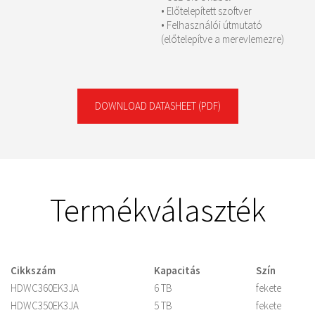
• Előtelepített szoftver
• Felhasználói útmutató
(előtelepítve a merevlemezre)
DOWNLOAD DATASHEET
(PDF)
Termékválaszték
Cikkszám
Kapacitás
Szín
HDWC360EK3JA
6 TB
fekete
HDWC350EK3JA
5 TB
fekete