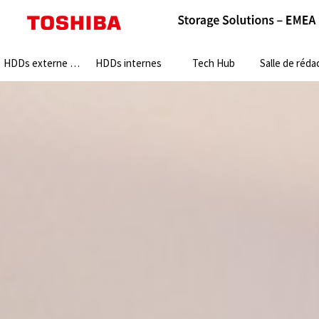
Search:
HDDs externe HDDs
HDDs internes
Tech Hub
Salle de rédact