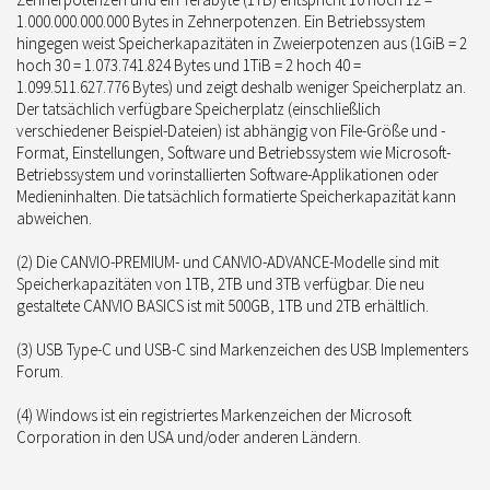
1.000.000.000.000 Bytes in Zehnerpotenzen. Ein Betriebssystem
hingegen weist Speicherkapazitäten in Zweierpotenzen aus (1GiB = 2
hoch 30 = 1.073.741.824 Bytes und 1TiB = 2 hoch 40 =
1.099.511.627.776 Bytes) und zeigt deshalb weniger Speicherplatz an.
Der tatsächlich verfügbare Speicherplatz (einschließlich
verschiedener Beispiel-Dateien) ist abhängig von File-Größe und -
Format, Einstellungen, Software und Betriebssystem wie Microsoft-
Betriebssystem und vorinstallierten Software-Applikationen oder
Medieninhalten. Die tatsächlich formatierte Speicherkapazität kann
abweichen.
(2) Die CANVIO-PREMIUM- und CANVIO-ADVANCE-Modelle sind mit
Speicherkapazitäten von 1TB, 2TB und 3TB verfügbar. Die neu
gestaltete CANVIO BASICS ist mit 500GB, 1TB und 2TB erhältlich.
(3) USB Type-C und USB-C sind Markenzeichen des USB Implementers
Forum.
(4) Windows ist ein registriertes Markenzeichen der Microsoft
Corporation in den USA und/oder anderen Ländern.