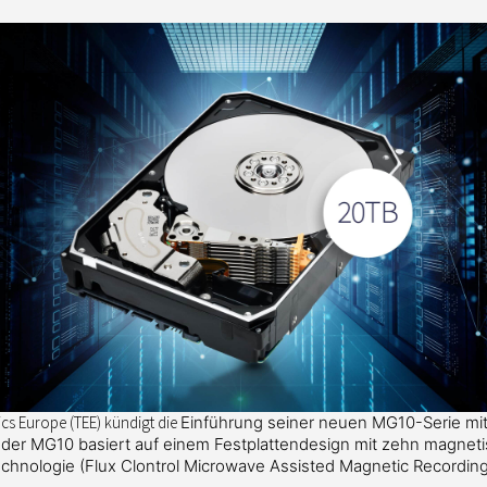
cs Europe (TEE) kündigt die
Einführung seiner neuen MG10-Serie mi
 der MG10 basiert auf einem Festplattendesign
mit zehn magneti
hnologie (Flux Clontrol Microwave Assisted Magnetic
Recording