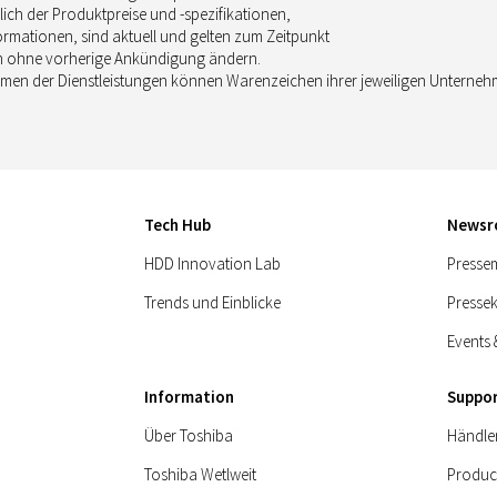
ich der Produktpreise und -spezifikationen,
ormationen, sind aktuell und gelten zum Zeitpunkt
ch ohne vorherige Ankündigung ändern.
en der Dienstleistungen können Warenzeichen ihrer jeweiligen Unternehm
Tech Hub
News
HDD Innovation Lab
Pressem
Trends und Einblicke
Presse
Events 
Information
Suppo
Über Toshiba
Händle
Toshiba Wetlweit
Produc