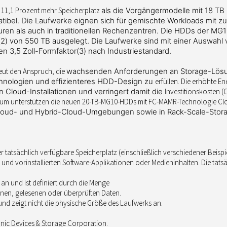
e 11,1 Prozent mehr Speicherplatz
als die Vorgängermodelle mit 18 TB
el. Die Laufwerke eignen sich für
gemischte Workloads mit zu
uren als auch in traditionellen Rechenzentren. Die HDDs der
MG10
(2)
von 550 TB ausgelegt. Die Laufwerke sind mit einer Auswahl
ten 3,5
Zoll-Formfaktor
(3)
nach Industriestandard.
neut den Anspruch, die
wachsenden Anforderungen an Storage-Lösun
chnologien und effizienteres HDD-Design zu
erfüllen. Die erhöhte 
n Cloud-Installationen und verringert damit die
Investitionskosten 
m unterstützen die neuen 20-TB-MG10-HDDs mit FC-MAMR-Technologie Clo
 Cloud- und Hybrid-Cloud-Umgebungen sowie in
Rack-Scale-Stor
 Der tatsächlich verfügbare Speicherplatz (einschließlich verschiedener Beisp
und vorinstallierten Software-Applikationen oder Medieninhalten. Die tats
 an und ist definiert durch die Menge
, gelesenen oder überprüften Daten.
und zeigt nicht die physische Größe des Laufwerks an.
onic Devices & Storage Corporation.