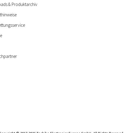
ads & Produktarchiv
thinweise
ettungsservice
ie
chpartner