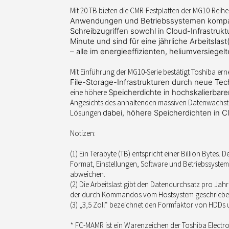
Mit 20 TB bieten die CMR-Festplatten der MG10-Reih
Anwendungen und Betriebssystemen kompatib
Schreibzugriffen
sowohl in Cloud-Infrastrukt
Minute und sind für eine jährliche
Arbeitslast
– alle im energieeffizienten, heliumversiegel
Mit Einführung der MG10-Serie bestätigt Toshiba er
File-Storage-Infrastrukturen durch neue Te
eine höhere
Speicherdichte in hochskalierbare
Angesichts des anhaltenden massiven Datenwachstu
Lösungen
dabei, höhere Speicherdichten in
Notizen:
(1) Ein Terabyte (TB) entspricht einer Billion Bytes.
Format, Einstellungen, Software und Betriebssystem 
abweichen.
(2) Die Arbeitslast gibt den Datendurchsatz pro Jahr
der durch Kommandos vom Hostsystem geschriebenen
(3) „3,5 Zoll“ bezeichnet den Formfaktor von HDDs 
* FC-MAMR ist ein Warenzeichen der Toshiba Electr