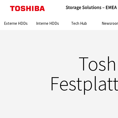
Search:
Externe HDDs
Interne HDDs
Tech Hub
Newsroo
Tosh
Festplat