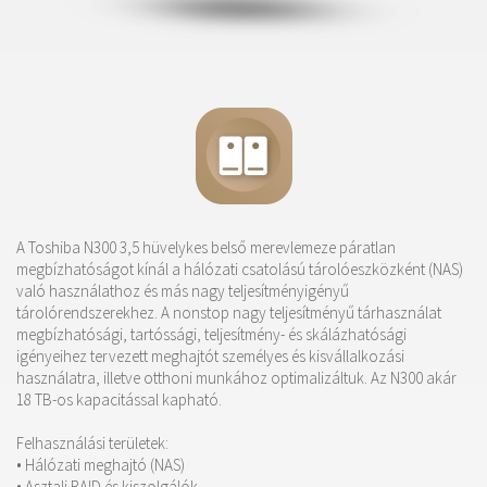
A Toshiba N300 3,5 hüvelykes belső merevlemeze páratlan
megbízhatóságot kínál a hálózati csatolású tárolóeszközként (NAS)
való használathoz és más nagy teljesítményigényű
tárolórendszerekhez. A nonstop nagy teljesítményű tárhasználat
megbízhatósági, tartóssági, teljesítmény- és skálázhatósági
igényeihez tervezett meghajtót személyes és kisvállalkozási
használatra, illetve otthoni munkához optimalizáltuk. Az N300 akár
18
TB-os kapacitással kapható.
Felhasználási területek:
• Hálózati meghajtó (NAS)
• Asztali RAID és kiszolgálók