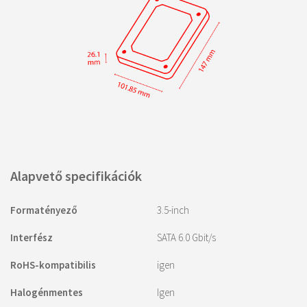
Alapvető specifikációk
Formatényező
3.5-inch
Interfész
SATA 6.0 Gbit/s
RoHS-kompatibilis
igen
Halogénmentes
Igen