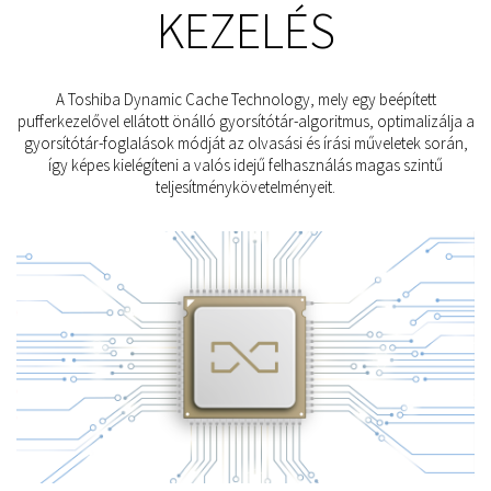
KEZELÉS
A Toshiba Dynamic Cache Technology, mely egy beépített
pufferkezelővel ellátott önálló gyorsítótár-algoritmus, optimalizálja a
gyorsítótár-foglalások módját az olvasási és írási műveletek során,
így képes kielégíteni a valós idejű felhasználás magas szintű
teljesítménykövetelményeit.