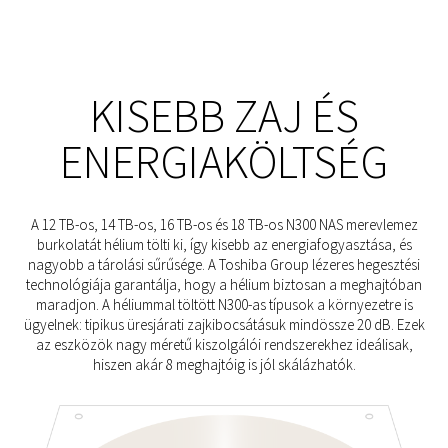
KISEBB ZAJ ÉS
ENERGIAKÖLTSÉG
A 12 TB-os, 14 TB-os, 16 TB-os és 18 TB-os N300 NAS merevlemez
burkolatát hélium tölti ki, így kisebb az energiafogyasztása, és
nagyobb a tárolási sűrűsége. A Toshiba Group lézeres hegesztési
technológiája garantálja, hogy a hélium biztosan a meghajtóban
maradjon. A héliummal töltött N300-as típusok a környezetre is
ügyelnek: tipikus üresjárati zajkibocsátásuk mindössze 20 dB. Ezek
az eszközök nagy méretű kiszolgálói rendszerekhez ideálisak,
hiszen akár 8 meghajtóig is jól skálázhatók.