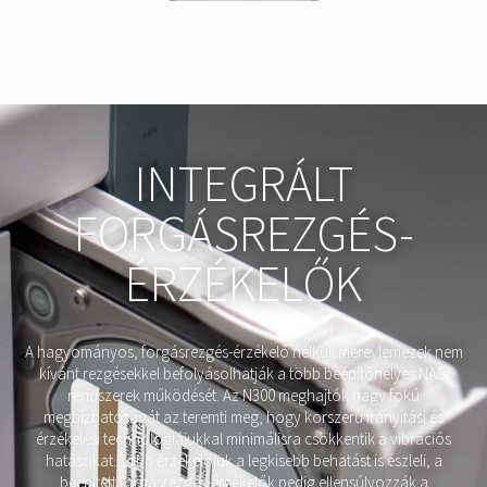
INTEGRÁLT
FORGÁSREZGÉS-
ÉRZÉKELŐK
A hagyományos, forgásrezgés-érzékelő nélküli merevlemezek nem
kívánt rezgésekkel befolyásolhatják a több beépítőhelyes NAS-
rendszerek működését. Az N300 meghajtók nagy fokú
megbízhatóságát az teremti meg, hogy korszerű irányítási és
érzékelési technológiájukkal minimálisra csökkentik a vibrációs
hatásokat. Több érzékelőjük a legkisebb behatást is észleli, a
beépített forgásrezgés-érzékelők pedig ellensúlyozzák a