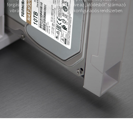
forgásrezgés hatásait, így kiküszöbölve az „ütődésből” származó
vibrációt a több beépítőhelyes NAS-konfigurációs rendszerben.