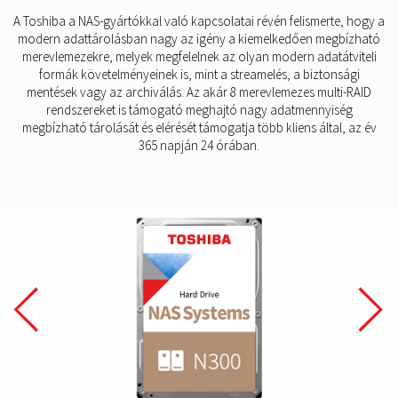
A Toshiba a NAS-gyártókkal való kapcsolatai révén felismerte, hogy a
modern adattárolásban nagy az igény a kiemelkedően megbízható
merevlemezekre, melyek megfelelnek az olyan modern adatátviteli
formák követelményeinek is, mint a streamelés, a biztonsági
mentések vagy az archiválás. Az akár 8 merevlemezes multi-RAID
rendszereket is támogató meghajtó nagy adatmennyiség
megbízható tárolását és elérését támogatja több kliens által, az év
365 napján 24 órában.