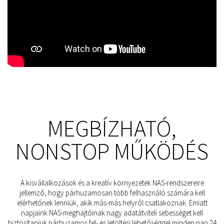
MEGBÍZHATÓ,
NONSTOP MŰKÖDÉS
A kisvállalkozások és a kreatív környezetek NAS-rendszereire
jellemző, hogy párhuzamosan több felhasználó számára kell
elérhetőnek lenniük, akik más-más helyről csatlakoznak. Emiatt
napjaink NAS-meghajtóinak nagy adatátviteli sebességet kell
biztosítaniuk párhuzamos fel- és letöltési lehetőséggel minden nap 24