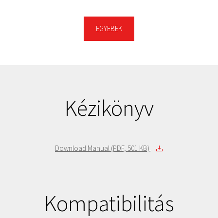
HDWG11AEZSTA (Retail)
10 TB
-
HDWG11AUZSVA (Bulk)
10 TB
-
EGYEBEK
HDWG480EZSTA (Retail)
8 TB
-
HDWG480UZSVA (Bulk)
8 TB
-
HDWG460EZSTA (Retail)
6 TB
-
HDWG460UZSVA (Bulk)
6 TB
-
HDWG440EZSTA (Retail)
4 TB
-
Kézikönyv
Download Manual (PDF, 501 KB)
Kompatibilitás