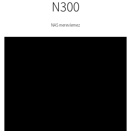
N300
NAS merevlemez