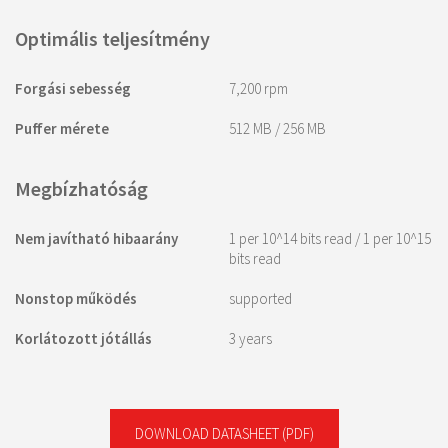
Optimális teljesítmény
Forgási sebesség
7,200 rpm
Puffer mérete
512 MB / 256 MB
Megbízhatóság
Nem javítható hibaarány
1 per 10^14 bits read / 1 per 10^15
bits read
Nonstop működés
supported
Korlátozott jótállás
3 years
DOWNLOAD DATASHEET
(PDF)