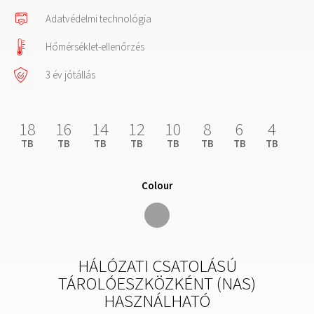
Adatvédelmi technológia
Hőmérséklet-ellenőrzés
3 év jótállás
18
16
14
12
10
8
6
4
TB
TB
TB
TB
TB
TB
TB
TB
Colour
HÁLÓZATI CSATOLÁSÚ
TÁROLÓESZKÖZKÉNT (NAS)
HASZNÁLHATÓ