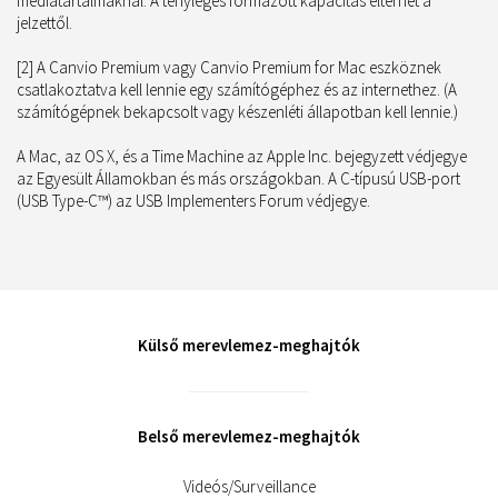
médiatartalmaknál. A tényleges formázott kapacitás eltérhet a
jelzettől.
[2] A Canvio Premium vagy Canvio Premium for Mac eszköznek
csatlakoztatva kell lennie egy számítógéphez és az internethez. (A
számítógépnek bekapcsolt vagy készenléti állapotban kell lennie.)
A Mac, az OS X, és a Time Machine az Apple Inc. bejegyzett védjegye
az Egyesült Államokban és más országokban. A C-típusú USB-port
(USB Type-C™) az USB Implementers Forum védjegye.
Külső merevlemez-meghajtók
Belső merevlemez-meghajtók
Videós/Surveillance