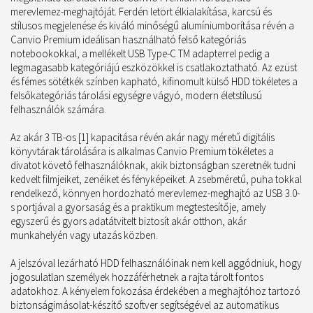
merevlemez-meghajtóját. Ferdén letört élkialakítása, karcsú és
stílusos megjelenése és kiváló minőségű alumíniumborítása révén a
Canvio Premium ideálisan használható felső kategóriás
notebookokkal, a mellékelt USB Type-C TM adapterrel pedig a
legmagasabb kategóriájú eszközökkel is csatlakoztatható. Az ezüst
és fémes sötétkék színben kapható, kifinomult külső HDD tökéletes a
felsőkategóriás tárolási egységre vágyó, modern életstílusú
felhasználók számára.
Az akár 3 TB-os [1] kapacitása révén akár nagy méretű digitális
könyvtárak tárolására is alkalmas Canvio Premium tökéletes a
divatot követő felhasználóknak, akik biztonságban szeretnék tudni
kedvelt filmjeiket, zenéiket és fényképeiket. A zsebméretű, puha tokkal
rendelkező, könnyen hordozható merevlemez-meghajtó az USB 3.0-
s portjával a gyorsaság és a praktikum megtestesítője, amely
egyszerű és gyors adatátvitelt biztosít akár otthon, akár
munkahelyén vagy utazás közben.
A jelszóval lezárható HDD felhasználóinak nem kell aggódniuk, hogy
jogosulatlan személyek hozzáférhetnek a rajta tárolt fontos
adatokhoz. A kényelem fokozása érdekében a meghajtóhoz tartozó
biztonságimásolat-készítő szoftver segítségével az automatikus