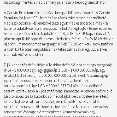
biztonsági mentés a nap bármely pillanatára beprogramozható.
A Canvio Premium elérhető Mac-kompatibilis verzióban is. A Canvio
Premium for Mac HFS+ formázása révén tökéletesen használható
Mac-eszközökkel, és lehetővé teszi egyik Mac eszközről a másikra
történő adatátvitelt újraformázás nélkül. A meghajtók fémes ezüst és
fémes sötétkék színben kaphatók, 1 TB, 2 TB és 3 TB kapacitással. A
piacon április közepétől lesznek elérhetők. Március 14 és 18 között az
új prémium merevlemez-meghajtó a CeBIT 2016-on kerül bemutatásra
a Toshiba tárolási megoldásainak teljes tárházával együtt, a 14-es
csarnok H52-es standján.
[1] A kapacitás definíciója: a Toshiba definíciója szerint egy megabájt
(MB) = 1 000 000 bájt, egy gigabájt (1 GB) = 1 000 000 000 bájt, egy
terabájt (1 TB) pedig = 1 000 000 000 000 bájtot jelent. A számítógép
operációs rendszere azonban a 2 hatványaiként jelzi a
tárolókapacitást, így 1 GB = 2 30 = 1 073 741 824 bájt a definíció
szerint, ezért kisebb a kijelzett tárolási kapacitás. A rendelkezésre álló
tárolókapacitás (a különböző médiafájlok példáit beleértve) eltérő
lehet a fájlmérettől, formázástól, beállításoktól, szoftvertől és
operációs rendszertől függően, így például a Microsoft operációs
rendszernél és/vagy előre telepített alkalmazásoknál vagy