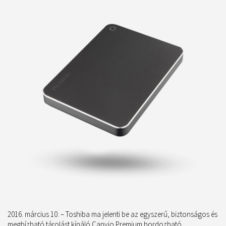
2016. március 10. – Toshiba ma jelenti be az egyszerű, biztonságos és
megbízható tárolást kínáló Canvio Premium hordozható