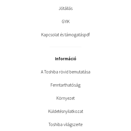
Jótállás
GYIK
Kapcsolat és támogatáspdf
Információ
A Toshiba rövid bemutatása
Fenntarthatóság
Környezet
Küldetésnyilatkozat
Toshiba világszerte